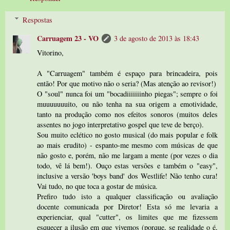
Respostas
Carruagem 23 - VO
3 de agosto de 2013 às 18:43
Vitorino,
A "Carruagem" também é espaço para brincadeira, pois
então! Por que motivo não o seria? (Mas atenção ao revisor!)
O "soul" nunca foi um "bocadiiiiiiinho piegas"; sempre o foi
muuuuuuuito, ou não tenha na sua origem a emotividade,
tanto na produção como nos efeitos sonoros (muitos deles
assentes no jogo interpretativo gospel que teve de berço).
Sou muito eclético no gosto musical (do mais popular e folk
ao mais erudito) - espanto-me mesmo com músicas de que
não gosto e, porém, não me largam a mente (por vezes o dia
todo, vê lá bem!). Ouço estas versões e também o "easy",
inclusive a versão 'boys band' dos Westlife! Não tenho cura!
Vai tudo, no que toca a gostar de música.
Prefiro tudo isto a qualquer classificação ou avaliação
docente comunicada por Diretor! Esta só me levaria a
experienciar, qual "cutter", os limites que me fizessem
esquecer a ilusão em que vivemos (porque, se realidade o é,