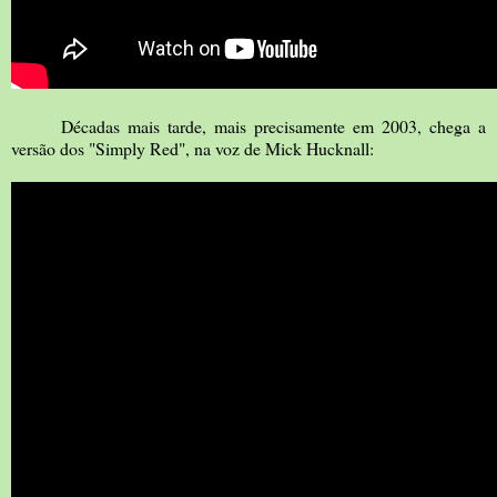
Décadas mais tarde, mais precisamente em 2003, chega a
versão dos "Simply Red", na voz de Mick Hucknall: