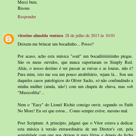
Merci bien.
Bisous
Responder
vitorino almeida ventura
28 de julho de 2013 às 10:01
Deixem-me brincar um bocadinho... Posso?
Por acaso, acho esta música "soul" um bocadiiiiiiiiiinho piegas.
São os meus ouvidos, que nunca suportaram os Simply Red.
Aliás, o nosso destino é ver passar as ruivas e as louras, não é?
Para mim, isto me soa um pouco atrabiliário, vejam lá... Sou um
daqueles casos patológicos do Oliver Sacks, só não confundindo a
minha mulher (ainda, não!) com um chapéu de chuva, mas sob
"Musicofilia"...
Nem o "Easy" do Lionel Richie consigo ouvir, segundo os Faith
No More! Eu sei que estou... Como sempre estive, mesmo mal.
Post Scriptum: A princípio, julguei que o Vítor estava a dedicar
esta música à versão extraordinária de um Diretor's cut, pela
genialidade com que nos deixou ir para férias e depois do fecho